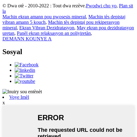
© Dwa otè - 2010-2022 : Tout dwa rezève.
Pwodwi cho yo
,
Plan sit
la
Machin ekran amann pou pwosesis mineral
,
Machin tès depistaj
vibran amann 5 kouch
,
Machin tès depistaj pou rekiperasyon
mineral
,
Ekran Vibran Dezidratasyon
,
May ekran pou dezidratasyon
uretan
,
Panèl ekran relaksasyon an poliyiretàn
,
DEMANN KOUNYE A
Sosyal
Voye Imèl
x