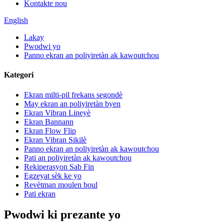
Kontakte nou
English
Lakay
Pwodwi yo
Panno ekran an poliyiretàn ak kawoutchou
Kategori
Ekran milti-pil frekans segondè
May ekran an poliyiretàn byen
Ekran Vibran Lineyè
Ekran Bannann
Ekran Flow Flip
Ekran Vibran Sikilè
Panno ekran an poliyiretàn ak kawoutchou
Pati an poliyiretàn ak kawoutchou
Rekiperasyon Sab Fin
Egzeyat sèk ke yo
Revètman moulen boul
Pati ekran
Pwodwi ki prezante yo