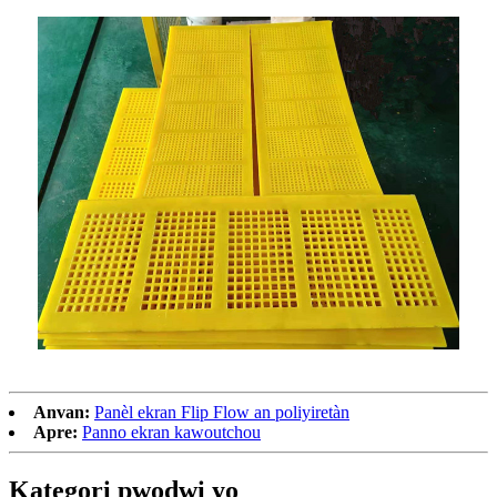
Anvan:
Panèl ekran Flip Flow an poliyiretàn
Apre:
Panno ekran kawoutchou
Kategori pwodwi yo