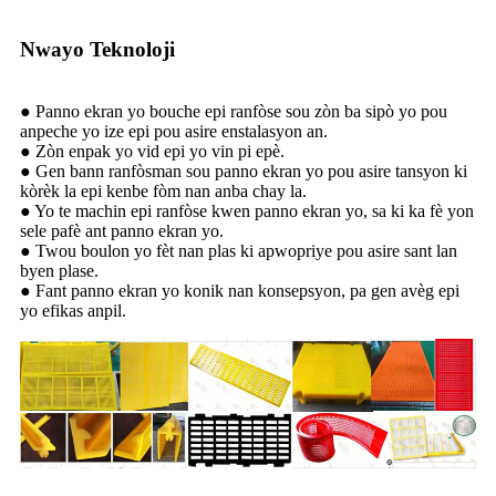
Nwayo Teknoloji
● Panno ekran yo bouche epi ranfòse sou zòn ba sipò yo pou
anpeche yo ize epi pou asire enstalasyon an.
● Zòn enpak yo vid epi yo vin pi epè.
● Gen bann ranfòsman sou panno ekran yo pou asire tansyon ki
kòrèk la epi kenbe fòm nan anba chay la.
● Yo te machin epi ranfòse kwen panno ekran yo, sa ki ka fè yon
sele pafè ant panno ekran yo.
● Twou boulon yo fèt nan plas ki apwopriye pou asire sant lan
byen plase.
● Fant panno ekran yo konik nan konsepsyon, pa gen avèg epi
yo efikas anpil.