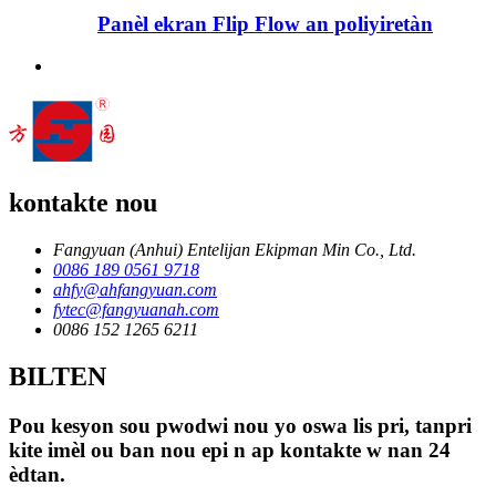
Panèl ekran Flip Flow an poliyiretàn
kontakte nou
Fangyuan (Anhui) Entelijan Ekipman Min Co., Ltd.
0086 189 0561 9718
ahfy@ahfangyuan.com
fytec@fangyuanah.com
0086 152 1265 6211
BILTEN
Pou kesyon sou pwodwi nou yo oswa lis pri, tanpri
kite imèl ou ban nou epi n ap kontakte w nan 24
èdtan.