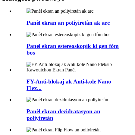
Panèl ekran an poliyiretàn ak arc
Panèl ekran estereoskopik ki gen fòm
bos
FY-Anti-blokaj ak Anti-kole Nano
Flex...
Panèl ekran dezidratasyon an
poliyiretàn