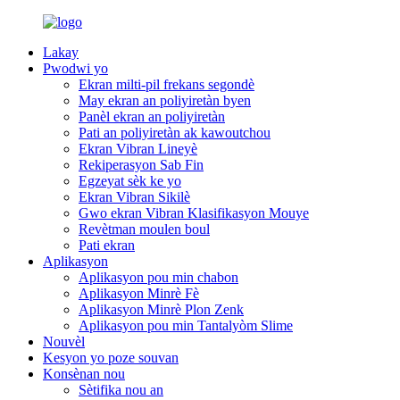
Lakay
Pwodwi yo
Ekran milti-pil frekans segondè
May ekran an poliyiretàn byen
Panèl ekran an poliyiretàn
Pati an poliyiretàn ak kawoutchou
Ekran Vibran Lineyè
Rekiperasyon Sab Fin
Egzeyat sèk ke yo
Ekran Vibran Sikilè
Gwo ekran Vibran Klasifikasyon Mouye
Revètman moulen boul
Pati ekran
Aplikasyon
Aplikasyon pou min chabon
Aplikasyon Minrè Fè
Aplikasyon Minrè Plon Zenk
Aplikasyon pou min Tantalyòm Slime
Nouvèl
Kesyon yo poze souvan
Konsènan nou
Sètifika nou an