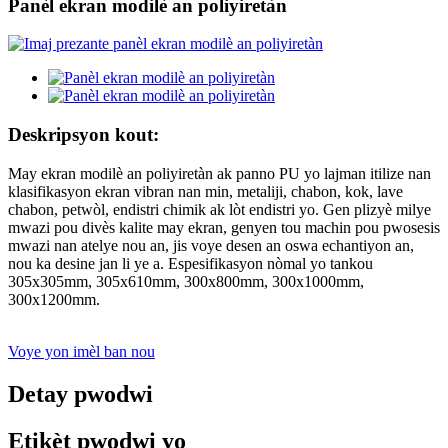
Panèl ekran modilè an poliyiretàn
Deskripsyon kout:
May ekran modilè an poliyiretàn ak panno PU yo lajman itilize nan
klasifikasyon ekran vibran nan min, metaliji, chabon, kok, lave
chabon, petwòl, endistri chimik ak lòt endistri yo. Gen plizyè milye
mwazi pou divès kalite may ekran, genyen tou machin pou pwosesis
mwazi nan atelye nou an, jis voye desen an oswa echantiyon an,
nou ka desine jan li ye a. Espesifikasyon nòmal yo tankou
305x305mm, 305x610mm, 300x800mm, 300x1000mm,
300x1200mm.
Voye yon imèl ban nou
Detay pwodwi
Etikèt pwodwi yo