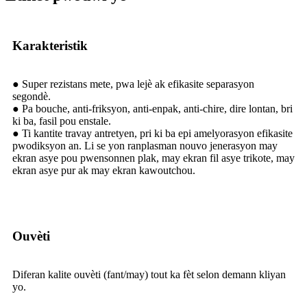
Karakteristik
● Super rezistans mete, pwa lejè ak efikasite separasyon
segondè.
● Pa bouche, anti-friksyon, anti-enpak, anti-chire, dire lontan, bri
ki ba, fasil pou enstale.
● Ti kantite travay antretyen, pri ki ba epi amelyorasyon efikasite
pwodiksyon an. Li se yon ranplasman nouvo jenerasyon may
ekran asye pou pwensonnen plak, may ekran fil asye trikote, may
ekran asye pur ak may ekran kawoutchou.
Ouvèti
Diferan kalite ouvèti (fant/may) tout ka fèt selon demann kliyan
yo.