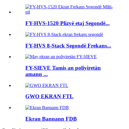
FY-HVS-1520 Plizyè etaj Segondè...
FY-HVS 8-Stack Segondè Frekans...
FY-SIEVE Tamis an poliyiretàn
amann ...
GWO EKRAN FTL
Ekran Bannann FDB