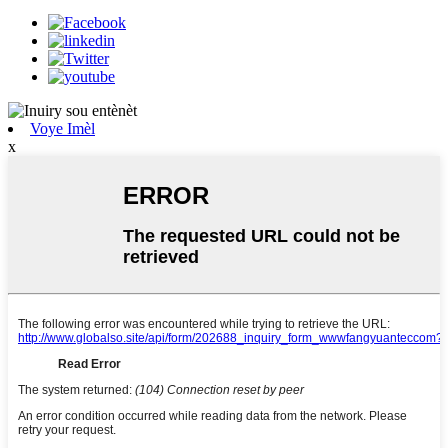
Voye Imèl
x