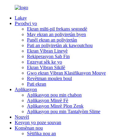
Lakay
Pwodwi yo
Ekran milti-pil frekans segondè
May ekran an poliyiretàn byen
Panèl ekran an poliyiretàn
Pati an poliyiretàn ak kawoutchou
Ekran Vibran Lineyè
Rekiperasyon Sab Fin
Egzeyat sèk ke yo
Ekran Vibran Sikilè
Gwo ekran Vibran Klasifikasyon Mouye
Revètman moulen boul
Pati ekran
Aplikasyon
Aplikasyon pou min chabon
Aplikasyon Minrè Fè
Aplikasyon Minrè Plon Zenk
Aplikasyon pou min Tantalyòm Slime
Nouvèl
Kesyon yo poze souvan
Konsènan nou
Sètifika nou an