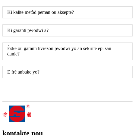
Ki kalite metòd peman ou aksepte?
Ki garanti pwodwi a?
Èske ou garanti livrezon pwodwi yo an sekirite epi san
danje?
E frè anbake yo?
kontakte nou