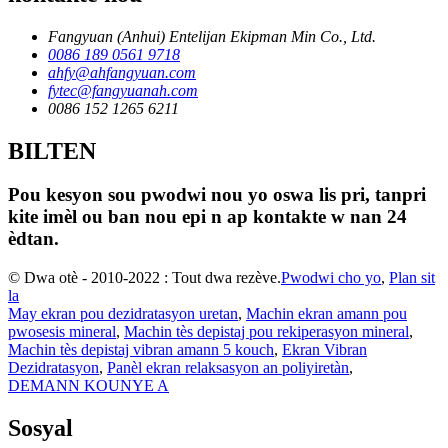
Fangyuan (Anhui) Entelijan Ekipman Min Co., Ltd.
0086 189 0561 9718
ahfy@ahfangyuan.com
fytec@fangyuanah.com
0086 152 1265 6211
BILTEN
Pou kesyon sou pwodwi nou yo oswa lis pri, tanpri
kite imèl ou ban nou epi n ap kontakte w nan 24
èdtan.
© Dwa otè - 2010-2022 : Tout dwa rezève.
Pwodwi cho yo
,
Plan sit
la
May ekran pou dezidratasyon uretan
,
Machin ekran amann pou
pwosesis mineral
,
Machin tès depistaj pou rekiperasyon mineral
,
Machin tès depistaj vibran amann 5 kouch
,
Ekran Vibran
Dezidratasyon
,
Panèl ekran relaksasyon an poliyiretàn
,
DEMANN KOUNYE A
Sosyal