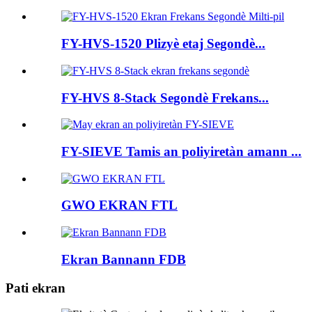
FY-HVS-1520 Plizyè etaj Segondè...
FY-HVS 8-Stack Segondè Frekans...
FY-SIEVE Tamis an poliyiretàn amann ...
GWO EKRAN FTL
Ekran Bannann FDB
Pati ekran