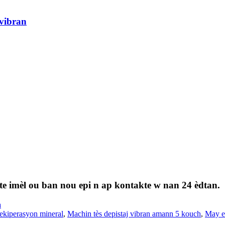
 vibran
te imèl ou ban nou epi n ap kontakte w nan 24 èdtan.
a
rekiperasyon mineral
,
Machin tès depistaj vibran amann 5 kouch
,
May e