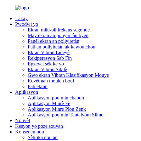
Lakay
Pwodwi yo
Ekran milti-pil frekans segondè
May ekran an poliyiretàn byen
Panèl ekran an poliyiretàn
Pati an poliyiretàn ak kawoutchou
Ekran Vibran Lineyè
Rekiperasyon Sab Fin
Egzeyat sèk ke yo
Ekran Vibran Sikilè
Gwo ekran Vibran Klasifikasyon Mouye
Revètman moulen boul
Pati ekran
Aplikasyon
Aplikasyon pou min chabon
Aplikasyon Minrè Fè
Aplikasyon Minrè Plon Zenk
Aplikasyon pou min Tantalyòm Slime
Nouvèl
Kesyon yo poze souvan
Konsènan nou
Sètifika nou an