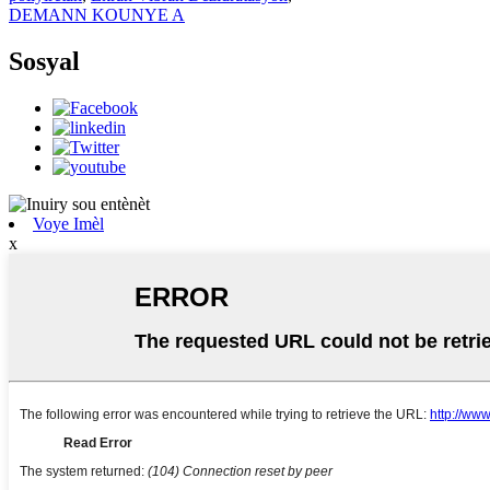
DEMANN KOUNYE A
Sosyal
Voye Imèl
x