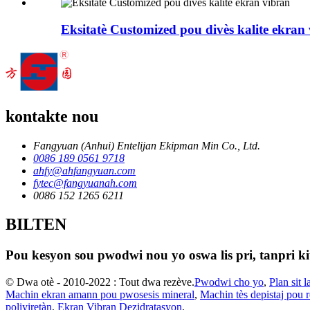
Eksitatè Customized pou divès kalite ekran
kontakte nou
Fangyuan (Anhui) Entelijan Ekipman Min Co., Ltd.
0086 189 0561 9718
ahfy@ahfangyuan.com
fytec@fangyuanah.com
0086 152 1265 6211
BILTEN
Pou kesyon sou pwodwi nou yo oswa lis pri, tanpri ki
© Dwa otè - 2010-2022 : Tout dwa rezève.
Pwodwi cho yo
,
Plan sit l
Machin ekran amann pou pwosesis mineral
,
Machin tès depistaj pou 
poliyiretàn
,
Ekran Vibran Dezidratasyon
,