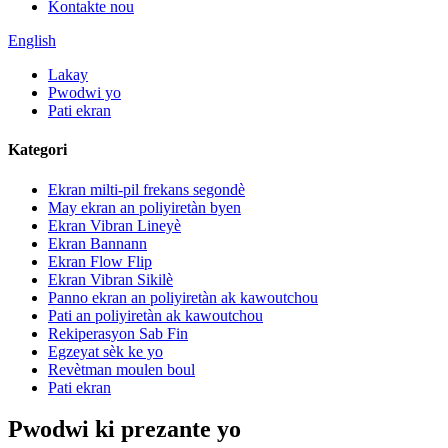
Kontakte nou
English
Lakay
Pwodwi yo
Pati ekran
Kategori
Ekran milti-pil frekans segondè
May ekran an poliyiretàn byen
Ekran Vibran Lineyè
Ekran Bannann
Ekran Flow Flip
Ekran Vibran Sikilè
Panno ekran an poliyiretàn ak kawoutchou
Pati an poliyiretàn ak kawoutchou
Rekiperasyon Sab Fin
Egzeyat sèk ke yo
Revètman moulen boul
Pati ekran
Pwodwi ki prezante yo