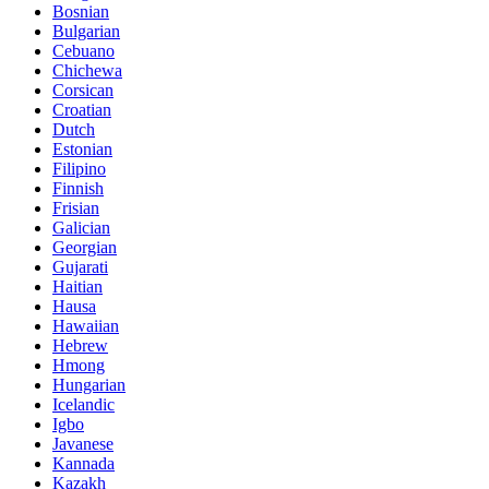
Bosnian
Bulgarian
Cebuano
Chichewa
Corsican
Croatian
Dutch
Estonian
Filipino
Finnish
Frisian
Galician
Georgian
Gujarati
Haitian
Hausa
Hawaiian
Hebrew
Hmong
Hungarian
Icelandic
Igbo
Javanese
Kannada
Kazakh