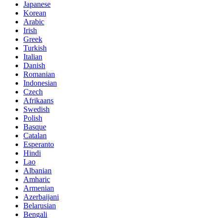
Japanese
Korean
Arabic
Irish
Greek
Turkish
Italian
Danish
Romanian
Indonesian
Czech
Afrikaans
Swedish
Polish
Basque
Catalan
Esperanto
Hindi
Lao
Albanian
Amharic
Armenian
Azerbaijani
Belarusian
Bengali