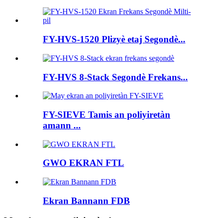
FY-HVS-1520 Plizyè etaj Segondè...
FY-HVS 8-Stack Segondè Frekans...
FY-SIEVE Tamis an poliyiretàn
amann ...
GWO EKRAN FTL
Ekran Bannann FDB