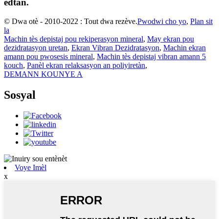
èdtan.
© Dwa otè - 2010-2022 : Tout dwa rezève.
Pwodwi cho yo
,
Plan sit
la
Machin tès depistaj pou rekiperasyon mineral
,
May ekran pou
dezidratasyon uretan
,
Ekran Vibran Dezidratasyon
,
Machin ekran
amann pou pwosesis mineral
,
Machin tès depistaj vibran amann 5
kouch
,
Panèl ekran relaksasyon an poliyiretàn
,
DEMANN KOUNYE A
Sosyal
Voye Imèl
x