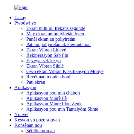
Lakay
Pwodwi yo
Ekran milti-pil frekans segondè
May ekran an poliyiretàn byen
Panèl ekran an poliyiretàn
Pati an poliyiretàn ak kawoutchou
Ekran Vibran Lineyè
Rekiperasyon Sab Fin
Egzeyat sèk ke yo
Ekran Vibran Sikilè
Gwo ekran Vibran Klasifikasyon Mouye
Revètman moulen boul
Pati ekran
Aplikasyon
Aplikasyon pou min chabon
Aplikasyon Minrè Fè
Aplikasyon Minrè Plon Zenk
Aplikasyon pou min Tantalyòm Slime
Nouvèl
Kesyon yo poze souvan
Konsènan nou
Sètifika nou an