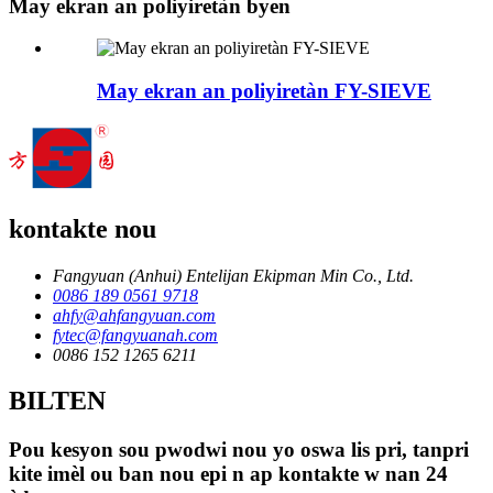
May ekran an poliyiretàn byen
May ekran an poliyiretàn FY-SIEVE
kontakte nou
Fangyuan (Anhui) Entelijan Ekipman Min Co., Ltd.
0086 189 0561 9718
ahfy@ahfangyuan.com
fytec@fangyuanah.com
0086 152 1265 6211
BILTEN
Pou kesyon sou pwodwi nou yo oswa lis pri, tanpri
kite imèl ou ban nou epi n ap kontakte w nan 24