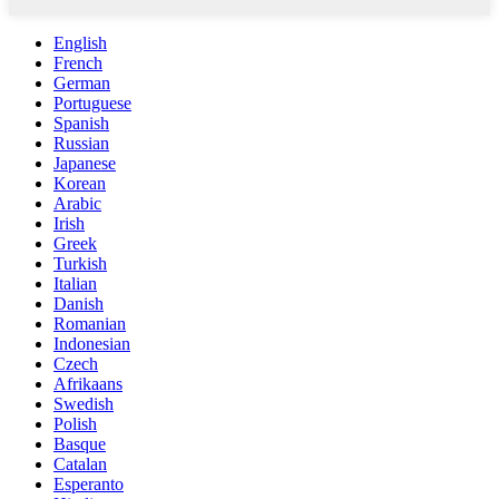
English
French
German
Portuguese
Spanish
Russian
Japanese
Korean
Arabic
Irish
Greek
Turkish
Italian
Danish
Romanian
Indonesian
Czech
Afrikaans
Swedish
Polish
Basque
Catalan
Esperanto