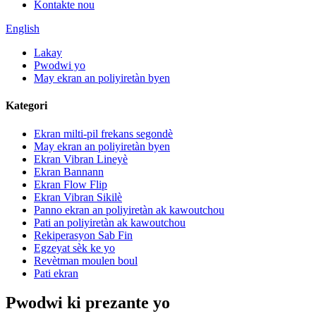
Kontakte nou
English
Lakay
Pwodwi yo
May ekran an poliyiretàn byen
Kategori
Ekran milti-pil frekans segondè
May ekran an poliyiretàn byen
Ekran Vibran Lineyè
Ekran Bannann
Ekran Flow Flip
Ekran Vibran Sikilè
Panno ekran an poliyiretàn ak kawoutchou
Pati an poliyiretàn ak kawoutchou
Rekiperasyon Sab Fin
Egzeyat sèk ke yo
Revètman moulen boul
Pati ekran
Pwodwi ki prezante yo